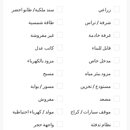
زراعي
سند ملكية/ طابو اخضر
شرفة / تراس
طاقة شمسية
غرفة خادمة
غير مفروشة
قابل للبناء
كاتب عدل
مدخل خاص
مزود بالكهرباء
مزود ببئر مياه
مسبح
مستودع / تخزين
مسور / بوابة
مصعد
مفروش
موقف سيارات / كراج
مولد / كهرباء احتياطية
نظام تدفئة
واجهة حجر