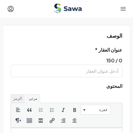
الوصف
عنوان العقار *
/ 150
0
المحتوى
مرئي
الرمز
فقرة