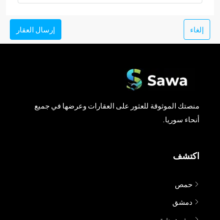
إلغاء
إرسال العقار
منصتك الموثوقة للعثور على العقارات وعرضها في جميع
أنحاء سوريا.
اكتشف
حمص
دمشق
ريف دمشق