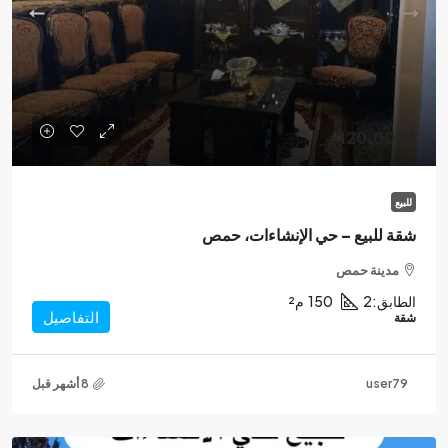
120,000$
للبيع
شقة للبيع – حي الإنشاءات، حمص
مدينة حمص
الطابق:
2
150
م²
التفاصيل
شقة
user79