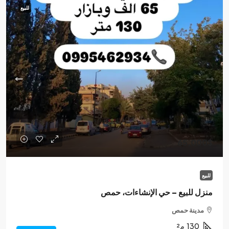
للبيع
65,000$
للبيع
منزل للبيع – حي الإنشاءات، حمص
مدينة حمص
130
م²