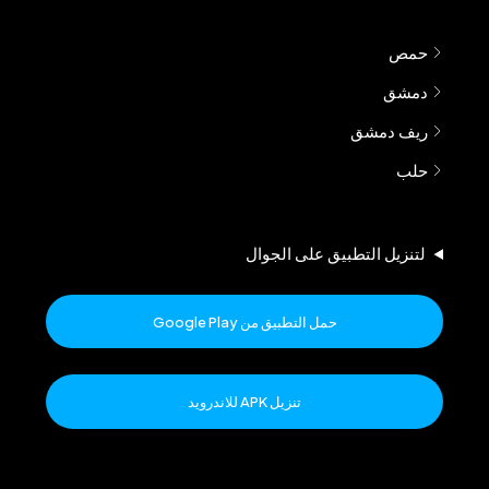
حمص
دمشق
ريف دمشق
حلب
لتنزيل التطبيق على الجوال
حمل التطبيق من Google Play
تنزيل APK للاندرويد