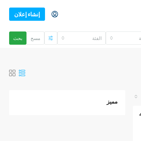
إنشاء إعلان
ة
الفئة
مسح
بحث
مميز