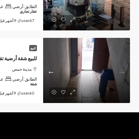
الطابق:
أرضي
غر
عقار تجاري
user67
للبيع
مدينة حمص
الطابق:
أرضي
غر
شقة
user60