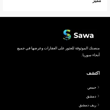
مميز
منصتك الموثوقة للعثور على العقارات وعرضها في جميع
أنحاء سوريا.
اكتشف
حمص
دمشق
ريف دمشق