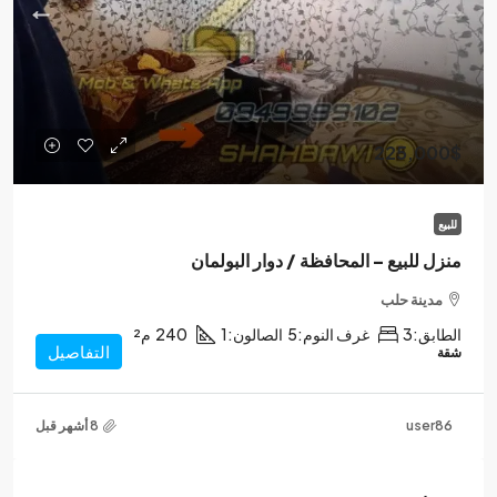
225,000$
للبيع
منزل للبيع – المحافظة / دوار البولمان
مدينة حلب
الطابق:
3
غرف النوم:
5
الصالون:
1
240
م²
التفاصيل
شقة
user86