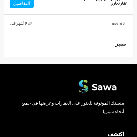
التفاصيل
عقار تجاري
user65
مميز
منصتك الموثوقة للعثور على العقارات وعرضها في جميع
أنحاء سوريا.
اكتشف