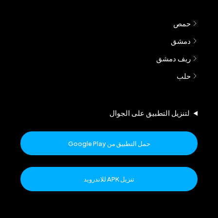
حمص
دمشق
ريف دمشق
حلب
لتنزيل التطبيق على الجوال
حمل التطبيق من Google Play
تنزيل APK للاندرويد