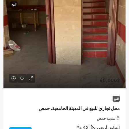
للبيع
60,000$
للبيع
محل تجاري للبيع في المدينة الجامعية، حمص
مدينة حمص
الطابق:
أرضي
42
م²