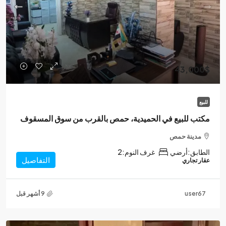
43,000$
للبيع
مكتب للبيع في الحميدية، حمص بالقرب من سوق المسقوف
مدينة حمص
الطابق:
أرضي
غرف النوم:
2
التفاصيل
عقار تجاري
user67