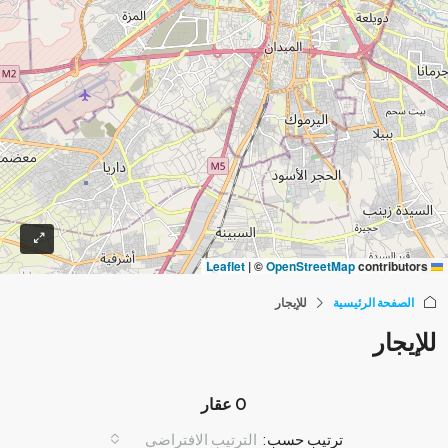
|
©
OpenStreetMap
contributors
Leaflet
الصفحة الرئيسية
للإيجار
للإيجار
0 عقار
ترتيب حسب:
الترتيب الافتراضي