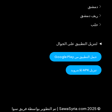
دمشق
ريف دمشق
حلب
لتنزيل التطبيق على الجوال
حمل التطبيق من Google Play
تنزيل APK للاندرويد
© 2025 SawaSyria.com | تم التطوير بواسطة فريق سوا