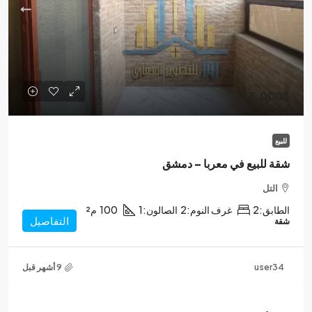
55,000$
للبيع
شقة للبيع في معربا – دمشق
التل
الطابق:
2
غرف النوم:
2
الصالون:
1
100
م²
التفاصيل
شقة
user34