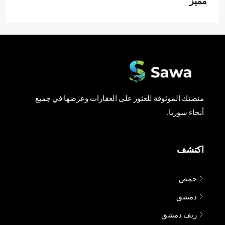
مميز
منصتك الموثوقة للعثور على العقارات وعرضها في جميع
أنحاء سوريا.
اكتشف
حمص
دمشق
ريف دمشق