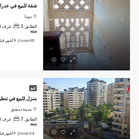
شقة للبيع في عدرا 
دوما
الطابق:
3
غرف ال
شقة
user48
للبيع
منزل للبيع في تن
مدينة دمشق
الطابق:
7
غرف ال
شقة
user44