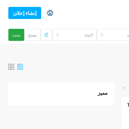
إنشاء إعلان
ة
الفئة
مسح
بحث
مميز