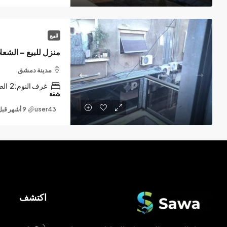
للبيع
منزل للبيع – الشعل
مدينة دمشق
غرف النوم:
2
الص
شقة
user43
اكتشف
حمص