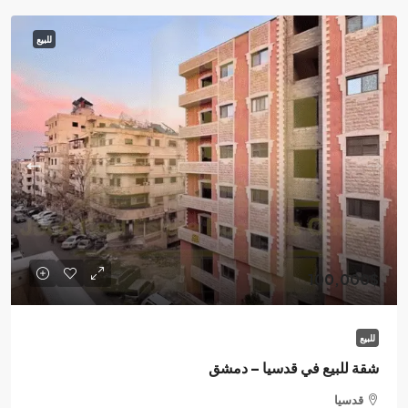
للبيع
100,000$
للبيع
شقة للبيع في قدسيا – دمشق
قدسيا