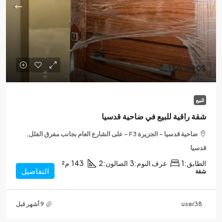
150,000$
للبيع
شقة راقية للبيع في ضاحية قدسيا
ضاحية قدسيا – الجزيرة F3 – على الشارع العام بجانب مفرق الفلل,
قدسيا
الطابق:
1
غرف النوم:
3
الصالون:
2
143
م²
التفاصيل
شقة
user38