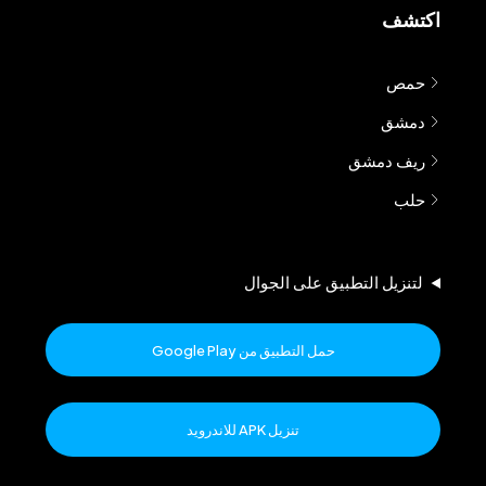
اكتشف
حمص
دمشق
ريف دمشق
حلب
لتنزيل التطبيق على الجوال
حمل التطبيق من Google Play
تنزيل APK للاندرويد