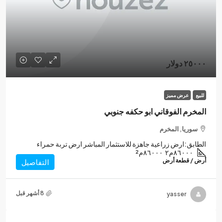
٢٥٠٠٠ دولار
للبيع
عرض مميز
المخرم الفوقاني ابو حكفه جنوبي
سوريا, المخرم
الطابق:
ارض زراعية جاهزة للاستثمار المباشر ارض تربة حمراء
٨٦٠٠٠م٢
٨٦٠٠٠م²
أرض / قطعة أرض
التفاصيل
yasser