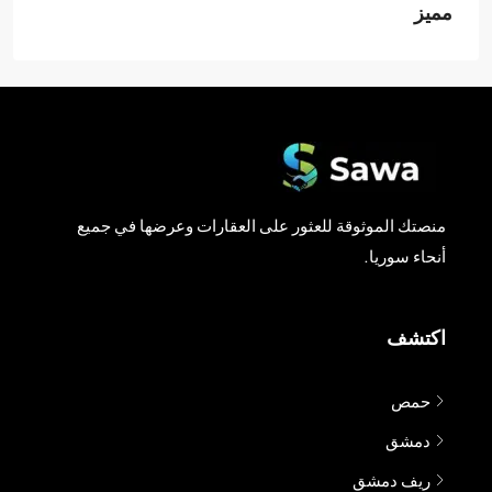
مميز
منصتك الموثوقة للعثور على العقارات وعرضها في جميع
أنحاء سوريا.
اكتشف
حمص
دمشق
ريف دمشق