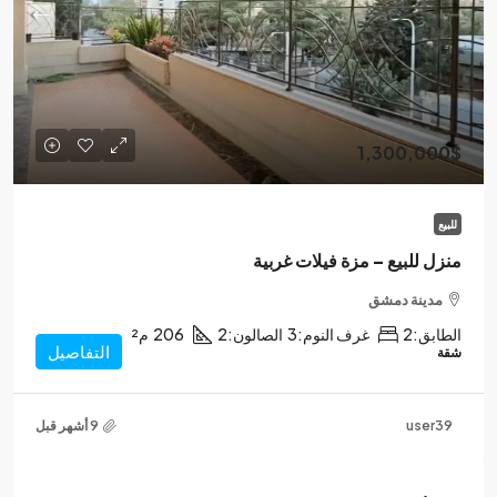
1,300,000$
للبيع
منزل للبيع – مزة فيلات غربية
مدينة دمشق
الطابق:
2
غرف النوم:
3
الصالون:
2
206
م²
التفاصيل
شقة
user39