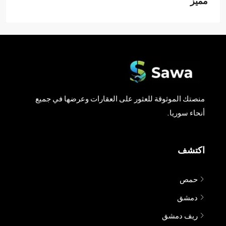
مميز
منصتك الموثوقة للعثور على العقارات وعرضها في جميع
أنحاء سوريا.
اكتشف
حمص
دمشق
ريف دمشق