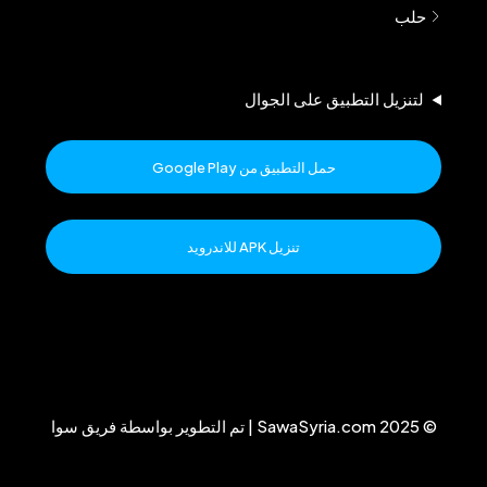
حلب
لتنزيل التطبيق على الجوال
حمل التطبيق من Google Play
تنزيل APK للاندرويد
© 2025 SawaSyria.com | تم التطوير بواسطة فريق سوا