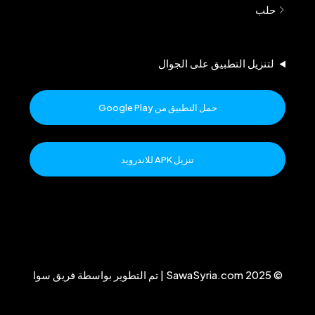
حلب
لتنزيل التطبيق على الجوال
حمل التطبيق من Google Play
تنزيل APK للاندرويد
© 2025 SawaSyria.com | تم التطوير بواسطة فريق سوا