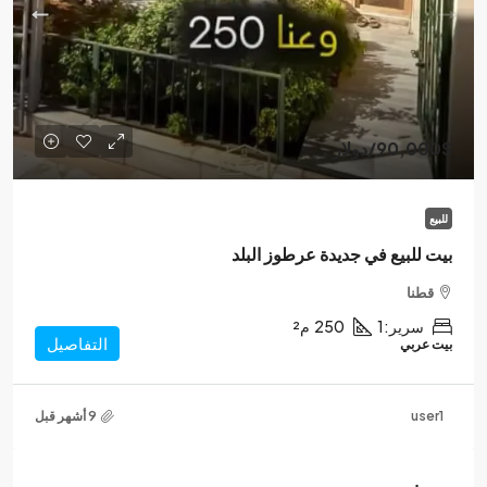
90,000$
/دولار
للبيع
بيت للبيع في جديدة عرطوز البلد
قطنا
سرير:
1
250
م²
التفاصيل
بيت عربي
user1
مميز