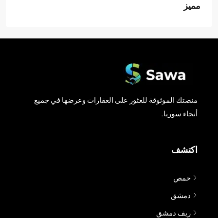
مميز
منصتك الموثوقة للعثور على العقارات وعرضها في جميع
أنحاء سوريا.
اكتشف
حمص
دمشق
ريف دمشق