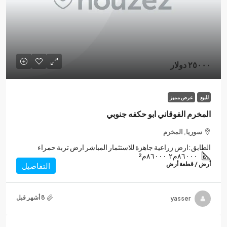
٢٥٠٠٠ دولار
للبيع
عرض مميز
المخرم الفوقاني ابو حكفه جنوبي
سوريا, المخرم
الطابق:
ارض زراعية جاهزة للاستثمار المباشر ارض تربة حمراء
٨٦٠٠٠م٢
٨٦٠٠٠م²
أرض / قطعة أرض
التفاصيل
yasser