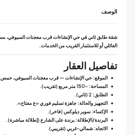
الوصف
شقة طابق
ثاني
في
حي الإنشاءات
قرب
معجنات السيوفي
، مس
العائلي أو للاستثمار القريب من الخدمات.
تفاصيل العقار
الموقع:
حي الإنشاءات — قرب معجنات السيوفي، حمص.
المساحة:
~150 متر مربع (تقريب).
الطابق:
2 (ثاني).
التجهيز والحالة:
جاهزة تسليم فوري «ع مفتاح».
الإكساء:
سوبر ديلوكس (فاخر).
البرندة/الإطلالة:
برندة على الشارع (إطلالة مباشرة).
الاتجاه:
شمالي-غربي (تقريبي).