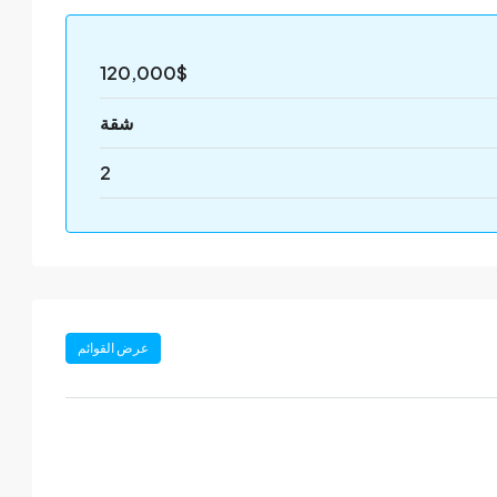
120,000$
شقة
2
عرض القوائم