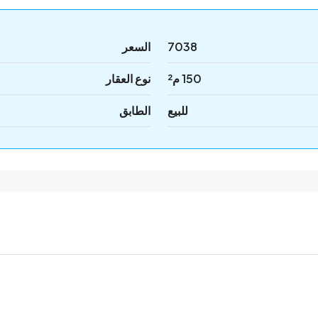
7038
السعر
150 م²
نوع العقار
للبيع
الطابق