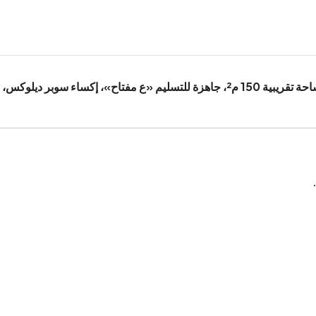
احة تقريبية
150 م²
، جاهزة للتسليم «ع مفتاح»، إكساء
سوبر ديلوكس
، 