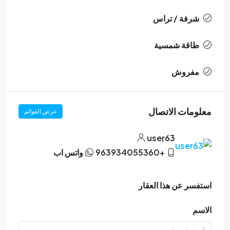
شرفة / تراس
طاقة شمسية
مفروش
معلومات الاتصال
عرض القوائم
user63
+963934055360
واتس اب
استفسر عن هذا العقار
الاسم