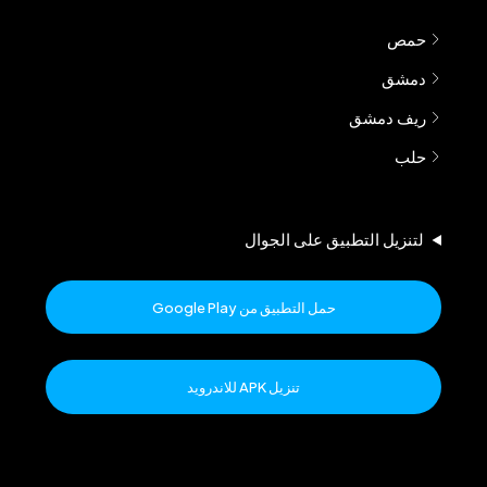
حمص
دمشق
ريف دمشق
حلب
لتنزيل التطبيق على الجوال
حمل التطبيق من Google Play
تنزيل APK للاندرويد