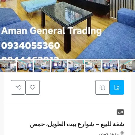
للبيع
شقة للبيع – شوارع بيت الطويل، حمص
مدينة حمص