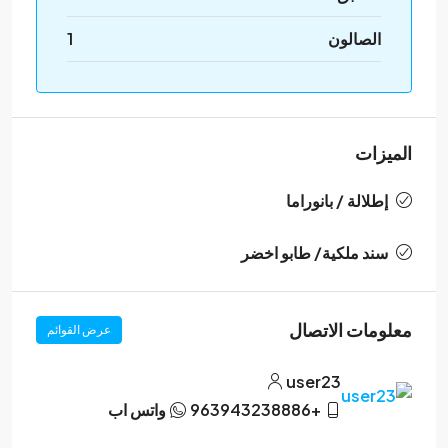
الصالون
1
الميزات
إطلالة / بانوراما
سند ملكية/ طابو اخضر
معلومات الاتصال
عرض القوائم
user23
+963943238886
واتس اب