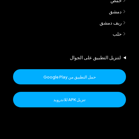
حمص
دمشق
ريف دمشق
حلب
لتنزيل التطبيق على الجوال
حمل التطبيق من Google Play
تنزيل APK للاندرويد