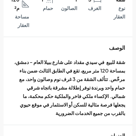
نوع
الغرف
الصالون
حمام
م²
العقار
مساحة
العقار
الوصف
شقة للبيع في سيدي مقداد على شارع ببيلا العام – دمشق،
بمساحة 120 متر مربع، تقع في الطابق الثالث ضمن بناء
مرخّص. تتألف الشقة من 3 غرف نوم وصالون واحد، مع
حمام واحد وبرندة توفر إطلالة مشرقة باتجاه شرقي
شمالي. الإكساء ملكي فاخر والملكية حكم محكمة، ما
يجعلها فرصة مثالية للسكن أو الاستثمار في موقع حيوي
بالقرب من جميع الخدمات الضرورية
العنوان