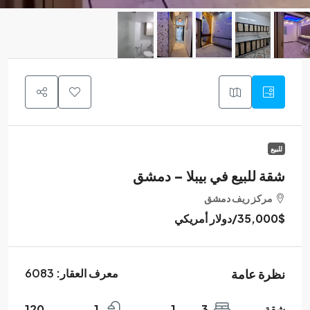
للبيع
شقة للبيع في بيبلا – دمشق
مركز ريف دمشق
35,000$
/دولار أمريكي
نظرة عامة
معرف العقار:
6083
شقة
3
1
1
120