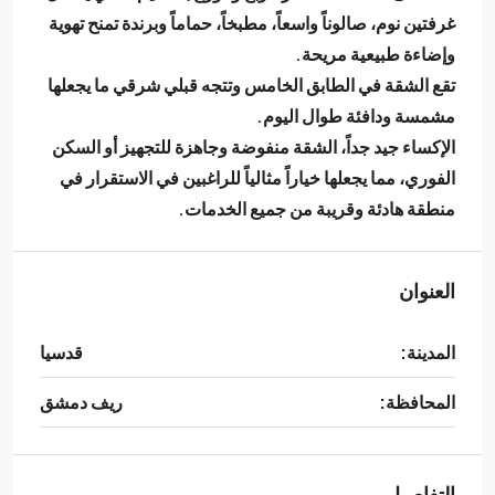
غرفتين نوم
،
صالوناً واسعاً
،
مطبخاً
،
حماماً
و
برندة
تمنح تهوية
وإضاءة طبيعية مريحة.
تقع الشقة في
الطابق الخامس
وتتجه
قبلي شرقي
ما يجعلها
مشمسة ودافئة طوال اليوم.
الإكساء
جيد جداً
، الشقة
منفوضة وجاهزة للتجهيز أو السكن
الفوري
، مما يجعلها خياراً مثالياً للراغبين في الاستقرار في
منطقة هادئة وقريبة من جميع الخدمات.
العنوان
المدينة:
قدسيا
المحافظة:
ريف دمشق
التفاصيل