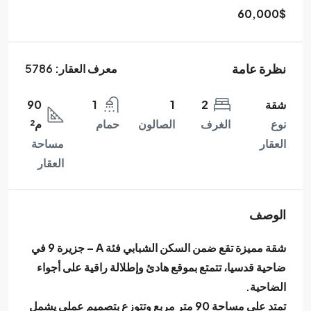
60,000$
نظرة عامة
معرف العقار:
5786
شقة
2
1
1
90
نوع
الغرف
الصالون
حمام
م²
العقار
مساحة
العقار
الوصف
شقة مميزة تقع ضمن
السكن الشبابي فئة A – جزيرة 9
في
ضاحية قدسيا، تتمتع بموقع هادئ وإطلالة راقية على أجواء
الضاحية.
تمتد على مساحة
90 متر مربع
وتتوزع بتصميم عملي يشمل