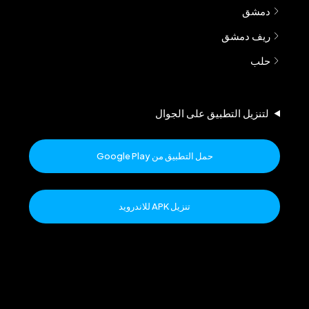
دمشق
ريف دمشق
حلب
لتنزيل التطبيق على الجوال
حمل التطبيق من Google Play
تنزيل APK للاندرويد