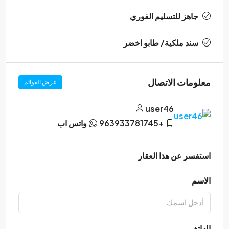
جاهز للتسليم الفوري
سند ملكية/ طابو اخضر
معلومات الاتصال
عرض القوائم
user46
+963933781745
واتس اب
استفسر عن هذا العقار
الاسم
الهاتف