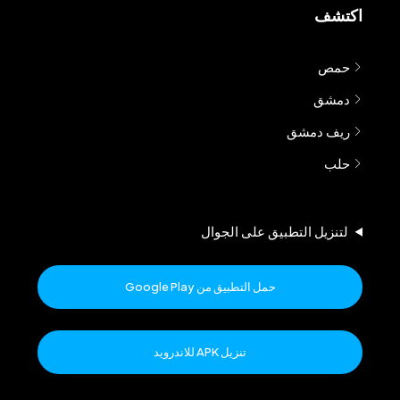
اكتشف
حمص
دمشق
ريف دمشق
حلب
لتنزيل التطبيق على الجوال
حمل التطبيق من Google Play
تنزيل APK للاندرويد