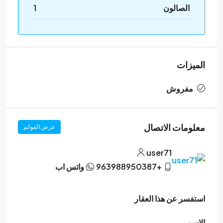
الصالون
1
الميزات
مفروش
معلومات الاتصال
عرض القوائم
user71
+963988950387
واتس اب
استفسر عن هذا العقار
الاسم