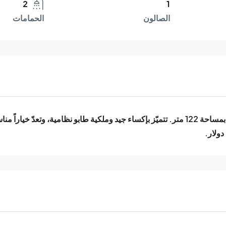
2
1
الصالون
الحمامات
للبيع شقة أرضية تقع في منطقة الحميدية قرب مطعم حبّوس، بمساحة 122 متر. تتميّز بإكساء جيد و
دولار.