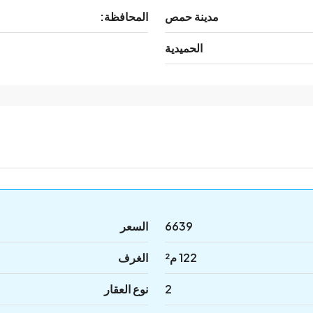
مدينة حمص
المحافظة:
الحميدية
6639
السعر
122 م²
الغرف
2
نوع العقار