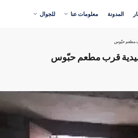
ار
المدونة
معلومات عنا
للجوال
رب مطعم حبّوس
ميدية قرب مطعم حبّوس