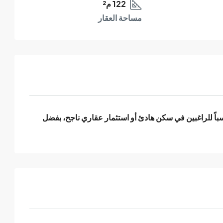
122 م²
مساحة العقار
ملكية طابو نظامية، وتعدّ خياراً مناسباً للراغبين في سكن هادئ أو استثمار عقاري ناجح، بفضل