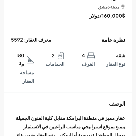
مدينة دمشق
160,000$
/دولار
نظرة عامة
معرف العقار:
5592
شقة
4
2
180
نوع العقار
الغرف
الحمامات
م²
مساحة
العقار
الوصف
عقار مميز في منطقة البرامكة مقابل كلية الفنون الجميلة
يتمتع بموقع استراتيجي مناسب للراغبين في الاستثمار
بمجال المعاهد التدريسية أو السكني. يقع العقار ضمن بناء