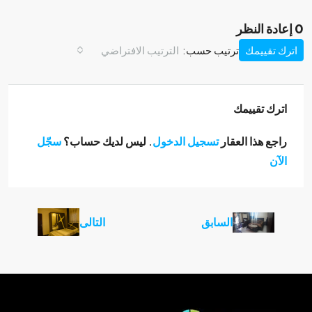
0 إعادة النظر
اترك تقييمك
ترتيب حسب:
الترتيب الافتراضي
اترك تقييمك
راجع هذا العقار
تسجيل الدخول
. ليس لديك حساب؟
سجّل
الآن
السابق
التالى