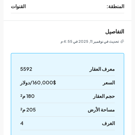
المنطقة:
القنوات
التفاصيل
تحديث في نوفمبر 11, 2025 في 4:55 م
معرف العقار
5592
السعر
160,000$/دولار
حجم العقار
180 م²
مساحة الأرض
205 م²
الغرف
4