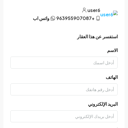
user6
+963955907087
واتس اب
استفسر عن هذا العقار
الاسم
الهاتف
البريد الإلكتروني