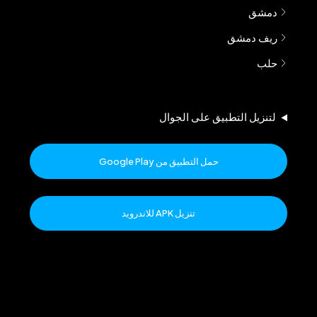
دمشق
ريف دمشق
حلب
لتنزيل التطبيق على الجوال
حمل التطبيق من Google Play
تنزيل APK للاندرويد