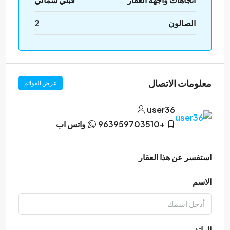
الصالون
2
معلومات الاتصال
عرض القوائم
user36
+963959703510
واتس اب
استفسر عن هذا العقار
الاسم
الهاتف