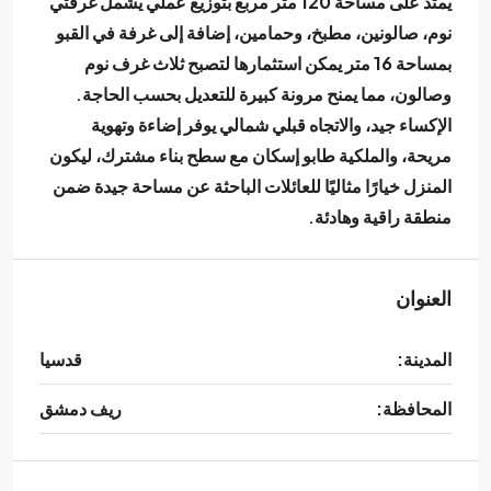
يمتد على مساحة
120 متر مربع
بتوزيع عملي يشمل غرفتي
نوم، صالونين، مطبخ، وحمامين، إضافة إلى
غرفة في القبو
بمساحة 16 متر
يمكن استثمارها لتصبح ثلاث غرف نوم
وصالون، مما يمنح مرونة كبيرة للتعديل بحسب الحاجة.
الإكساء جيد، والاتجاه
قبلي شمالي
يوفر إضاءة وتهوية
مريحة، والملكية
طابو إسكان
مع سطح بناء مشترك، ليكون
المنزل خيارًا مثاليًا للعائلات الباحثة عن مساحة جيدة ضمن
منطقة راقية وهادئة.
العنوان
المدينة:
قدسيا
المحافظة:
ريف دمشق