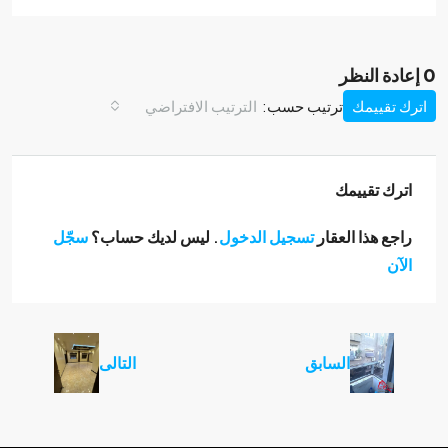
0 إعادة النظر
اترك تقييمك
ترتيب حسب:
الترتيب الافتراضي
اترك تقييمك
راجع هذا العقار
تسجيل الدخول
. ليس لديك حساب؟
سجّل
الآن
السابق
التالى