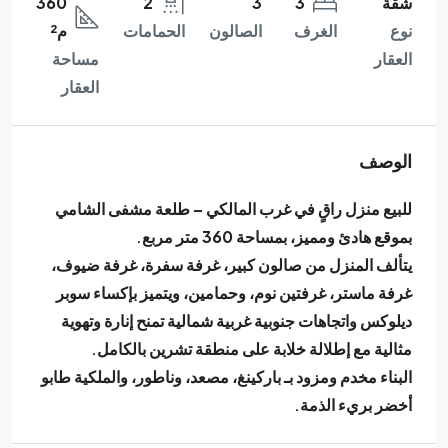
شقة
3
3
2
360
نوع
الغرف
الصالون
الحمامات
م²
العقار
مساحة
العقار
الوصف
للبيع منزل راقٍ في
غرب المالكي – طلعة مشفى الشامي
بموقع هادئ ومميز، بمساحة
360 متر مربع
.
يتألف المنزل من
صالون كبير، غرفة سفرة، غرفة ضيوف،
غرفة ماستر، غرفتين نوم، وحمامين
، ويتميز بإكساء
سوبر
ديلوكس
واتجاهات
جنوبية غربية شمالية
تمنح إنارة وتهوية
مثالية مع
إطلالة خلابة على منطقة تشرين بالكامل
.
البناء مخدم ومزود بـ
باركينغ، مصعد، وناطور
، والملكية
طابو
أخضر بريء الذمة
.