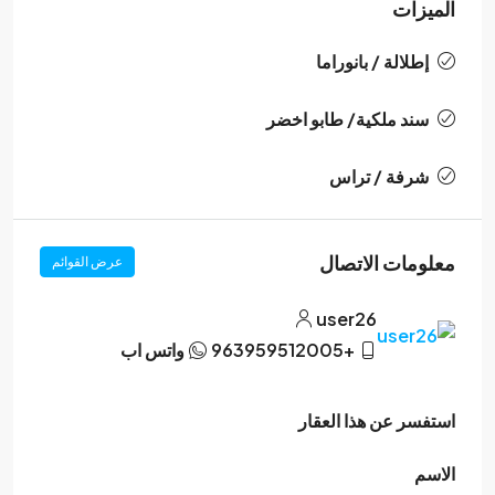
الميزات
إطلالة / بانوراما
سند ملكية/ طابو اخضر
شرفة / تراس
معلومات الاتصال
عرض القوائم
user26
+963959512005
واتس اب
استفسر عن هذا العقار
الاسم