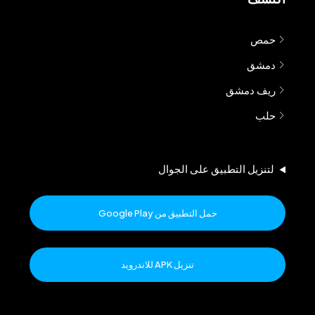
حمص
دمشق
ريف دمشق
حلب
لتنزيل التطبيق على الجوال
حمل التطبيق من Google Play
تنزيل APK للاندرويد