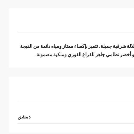
ف من غرفتين وصالون وحديقة بإطلالة شرقية جميلة. تتميز بإكساء ممتاز ومياه دائمة من الفيجة
 أخضر نظامي جاهز للفراغ الفوري وملكية مضمونة.
دمشق