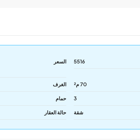
5516
السعر
70 م²
الغرف
3
حمام
شقة
حالة العقار