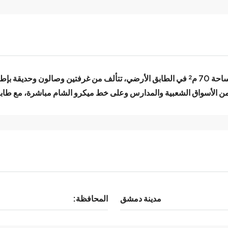
شقة مميزة للبيع في حرستا حي البستان جانب الحديقة، بمساحة 70 م² في الطابق الأرضي، تتأل
 الأسواق الشعبية والمدارس وعلى خط ميكرو الشام مباشرة، مع طابو
مدينة دمشق
المحافظة: