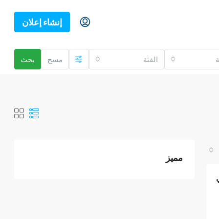
إنشاء إعلان
ة
الفئة
مسح
بحث
مميز