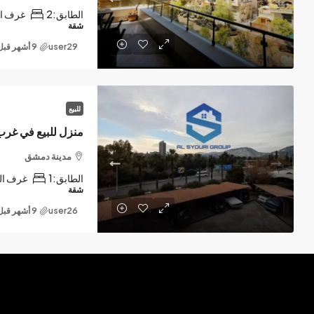
الطابق:
2
غرف ال
شقة
user29
للبيع
منزل للبيع في غر
مدينة دمشق
الطابق:
1
غرف ال
شقة
user26