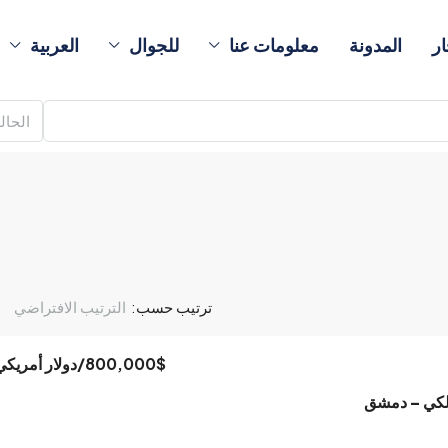
ار
المدونة
معلومات عنا
للجوال
العربية
الحال
ترتيب حسب:
الترتيب الافتراضي
800,000$
/دولار أمريكي
الكي – دمشق