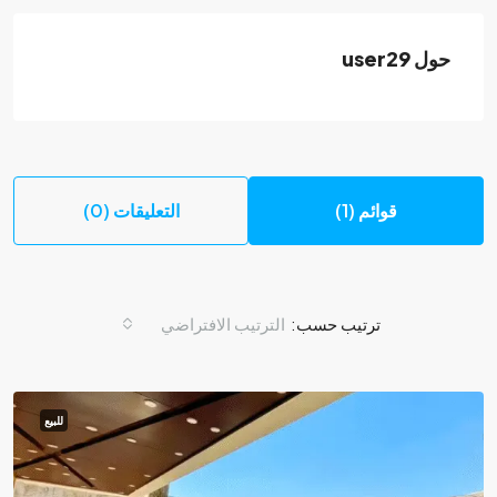
حول user29
قوائم (1)
التعليقات (0)
ترتيب حسب:
الترتيب الافتراضي
للبيع