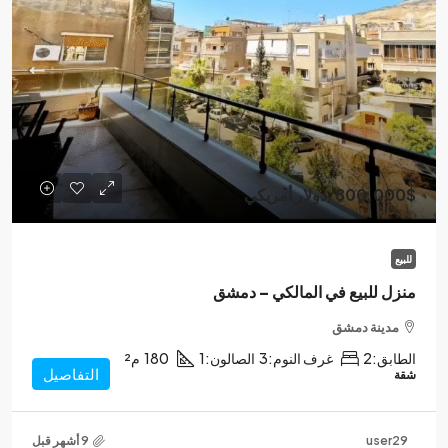
800,000$
/دولار أمريكي
للبيع
منزل للبيع في المالكي – دمشق
مدينة دمشق
الطابق:
2
غرف النوم:
3
الصالون:
1
180
م²
التفاصيل
شقة
user29