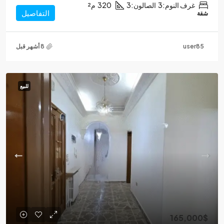
غرف النوم:
3
الصالون:
3
320
م²
التفاصيل
شقة
user85
للبيع
165,000$