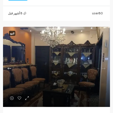
user80
للبيع
120,000$