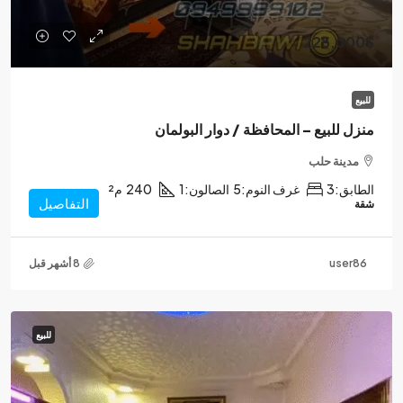
225,000$
للبيع
منزل للبيع – المحافظة / دوار البولمان
مدينة حلب
الطابق:
3
غرف النوم:
5
الصالون:
1
240
م²
التفاصيل
شقة
user86
للبيع