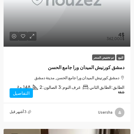
4$
362,000$
للبيع
تم تخفيض السعر
دمشق كورنيش الميدان ورا جامع الحسن
دمشق كورنيش الميدان ورا جامع الحسن, مدينة دمشق
الطابق:
الطابق الثاني
غرف النوم:
3
الصالون:
2
148
م²
شقة
التفاصيل
Usersha