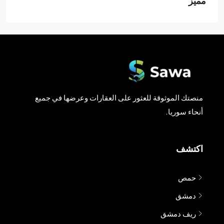
مميز
منصتك الموثوقة للعثور على العقارات وعرضها في جميع
أنحاء سوريا.
اكتشف
حمص
دمشق
ريف دمشق