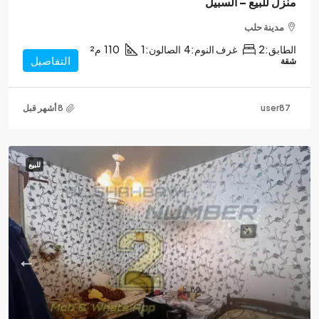
منزل للبيع – السبيل
مدينة حلب
الطابق:
2
غرف النوم:
4
الصالون:
1
110
م²
التفاصيل
شقة
user87
للبيع