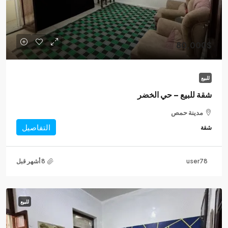
80,000$
للبيع
شقة للبيع – حي الخضر
مدينة حمص
التفاصيل
شقة
user78
للبيع