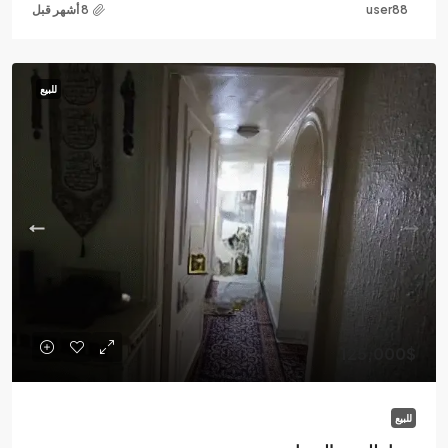
user88
للبيع
125,000$
للبيع