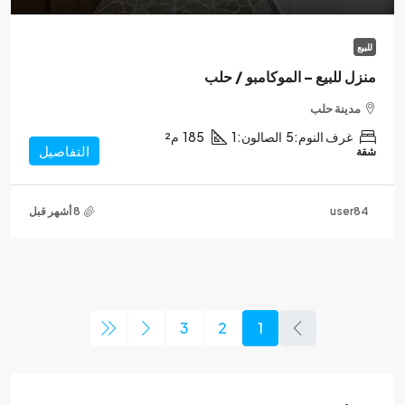
للبيع
منزل للبيع – الموكامبو / حلب
مدينة حلب
غرف النوم:
5
الصالون:
1
185
م²
التفاصيل
شقة
user84
3
2
1