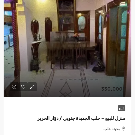
330,000$
للبيع
منزل للبيع – حلب الجديدة جنوبي / دوّار الحرير
مدينة حلب