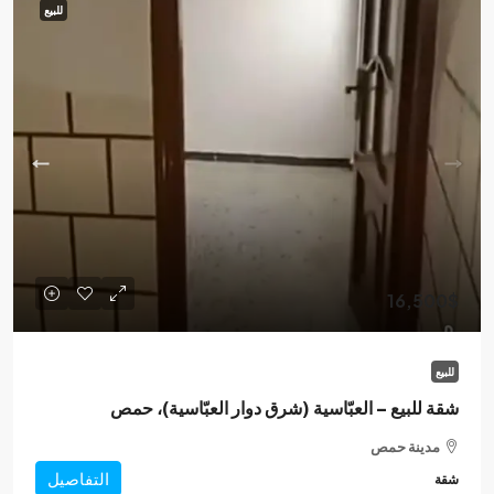
للبيع
16,500$
للبيع
شقة للبيع – العبّاسية (شرق دوار العبّاسية)، حمص
مدينة حمص
التفاصيل
شقة