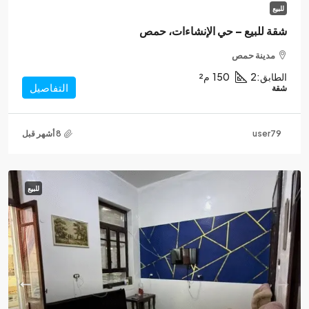
للبيع
شقة للبيع – حي الإنشاءات، حمص
مدينة حمص
الطابق:
2
150
م²
التفاصيل
شقة
user79
للبيع