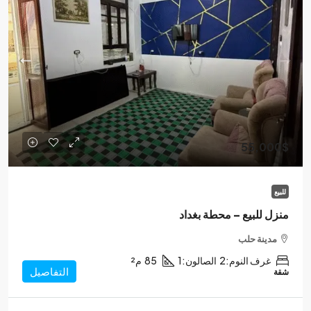
55,000$
للبيع
منزل للبيع – محطة بغداد
مدينة حلب
غرف النوم:
2
الصالون:
1
85
م²
التفاصيل
شقة