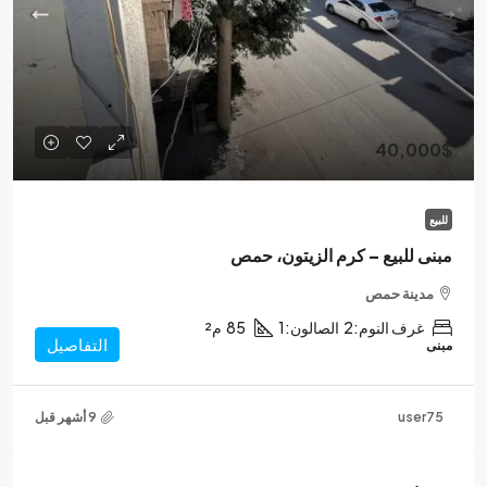
40,000$
للبيع
مبنى للبيع – كرم الزيتون، حمص
مدينة حمص
غرف النوم:
2
الصالون:
1
85
م²
التفاصيل
مبنى
user75