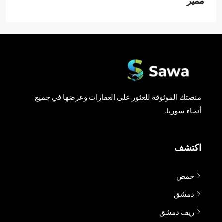
مميز
منصتك الموثوقة للعثور على العقارات وعرضها في جميع
أنحاء سوريا.
اكتشف
حمص
دمشق
ريف دمشق