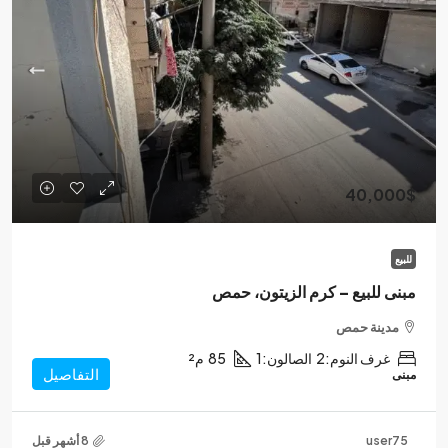
40,000$
للبيع
مبنى للبيع – كرم الزيتون، حمص
مدينة حمص
غرف النوم:
2
الصالون:
1
85
م²
التفاصيل
مبنى
user75