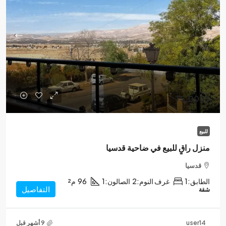
75,000$
للبيع
منزل راقٍ للبيع في ضاحية قدسيا
قدسيا
الطابق:
1
غرف النوم:
2
الصالون:
1
96
م²
التفاصيل
شقة
user14