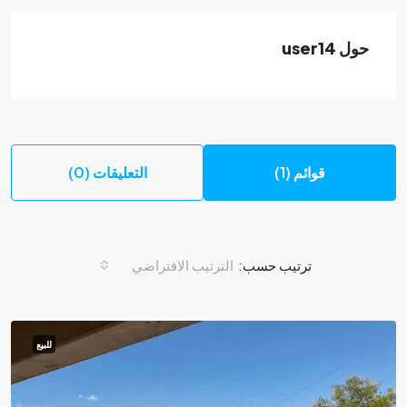
حول user14
قوائم (1)
التعليقات (0)
ترتيب حسب:
الترتيب الافتراضي
للبيع