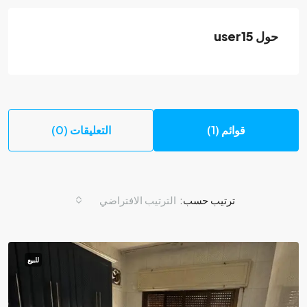
حول user15
قوائم (1)
التعليقات (0)
ترتيب حسب:
الترتيب الافتراضي
للبيع