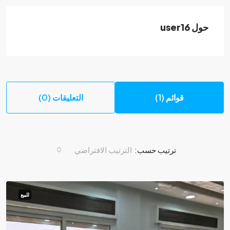
حول user16
قوائم (1)
التعليقات (0)
ترتيب حسب:
الترتيب الافتراضي
للبيع