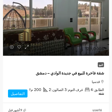
125,000$
للبيع
شقة فاخرة للبيع في جديدة الوادي – دمشق
قدسيا
الطابق:
4
غرف النوم:
3
الصالون:
2
200
م²
التفاصيل
شقة
user16