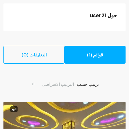
حول user21
قوائم (1)
التعليقات (0)
ترتيب حسب:
الترتيب الافتراضي
للبيع