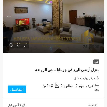
75,000$
للبيع
منزل أرضي للبيع في جرمانا – حي الروضة
مركز ريف دمشق
غرف النوم:
2
الصالون:
2
140
م²
التفاصيل
شقة
user21