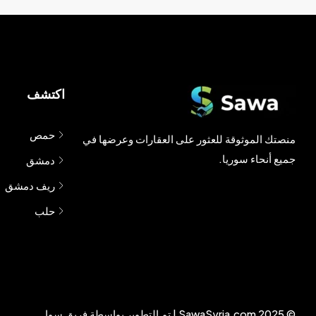
اكتشف
حمص
منصتك الموثوقة للعثور على العقارات وعرضها في
جميع أنحاء سوريا.
دمشق
ريف دمشق
حلب
© 2025 SawaSyria.com | تم التطوير بواسطة فريق سوا