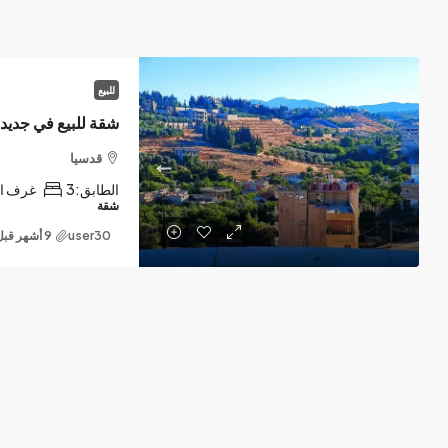
للبيع
شقة للبيع في جديد
قدسيا
الطابق:
3
غرف ال
شقة
user30