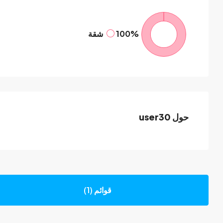
100%
شقة
حول user30
قوائم (1)