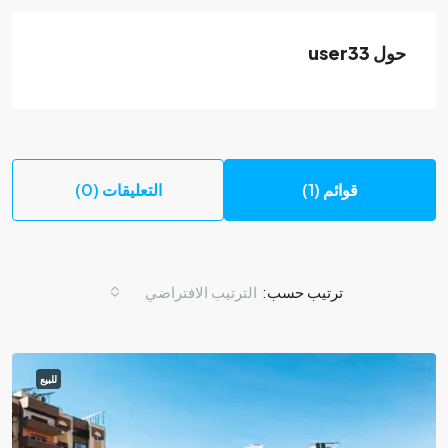
حول user33
قوائم (1)
التعليقات (0)
ترتيب حسب:
الترتيب الافتراضي
للبيع