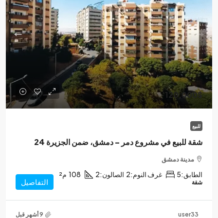
120,000$
للبيع
شقة للبيع في مشروع دمر – دمشق، ضمن الجزيرة 24
مدينة دمشق
الطابق:
5
غرف النوم:
2
الصالون:
2
108
م²
التفاصيل
شقة
user33