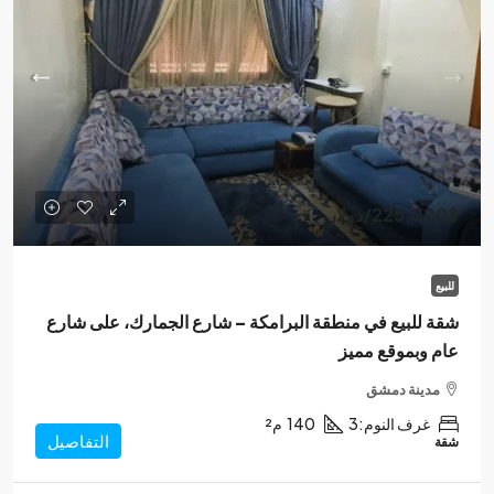
225,000$
/دولار
للبيع
شقة للبيع في منطقة البرامكة – شارع الجمارك، على شارع
عام وبموقع مميز
مدينة دمشق
غرف النوم:
3
140
م²
التفاصيل
شقة