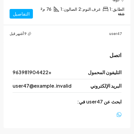
الطابق:
1
غرف النوم:
2
الصالون:
1
76
م²
التفاصيل
شقة
user47
اتصل
التليفون المحمول
+963981904422
البريد الإلكتروني
user47@example.invalid
ابحث عن user47 في: