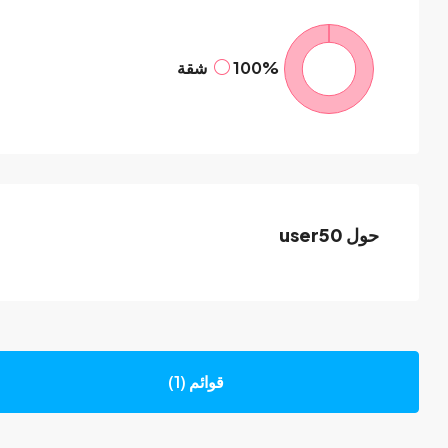
100%
شقة
حول user50
قوائم (1)