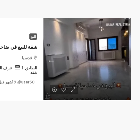
للبيع
شقة للبيع في ضاحية
قدسيا
الطابق:
1
غرف ال
شقة
user50