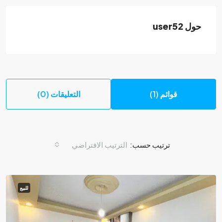
حول user52
قوائم (1)
التعليقات (0)
ترتيب حسب:
الترتيب الافتراضي
للبيع