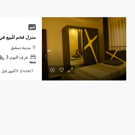
للبيع
منزل فخم للبيع في
مدينة دمشق
غرف النوم:
3
شقة
user7