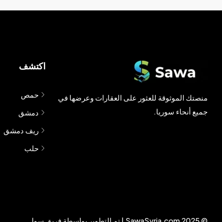
اكتشف
حمص
منصتك الموثوقة للعثور على العقارات وعرضها في
جميع أنحاء سوريا.
دمشق
ريف دمشق
حلب
© 2025 SawaSyria.com | تم التطوير بواسطة فريق سوا