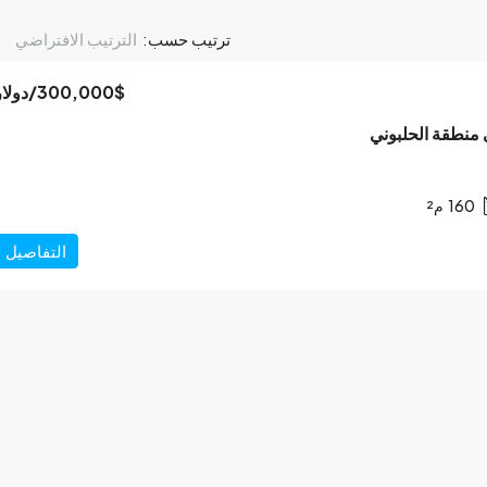
ترتيب حسب:
الترتيب الافتراضي
300,000$
/دولار
 منطقة الحلبوني
160
م²
التفاصيل