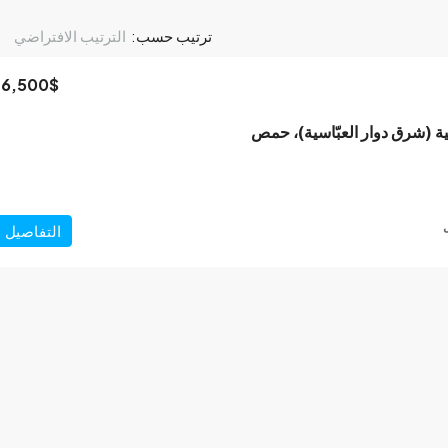
ترتيب حسب:
الترتيب الافتراضي
16,500$
سية (شرق دوار العبّاسية)، حمص
التفاصيل