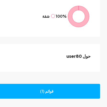
100%
شقة
حول user80
قوائم (1)