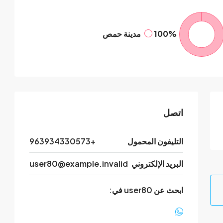
100%
مدينة حمص
اتصل
التليفون المحمول
+963934330573
البريد الإلكتروني
user80@example.invalid
ابحث عن user80 في: