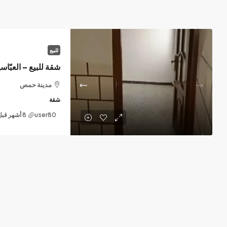
للبيع
شقة للبيع – العبّا
مدينة حمص
شقة
user80