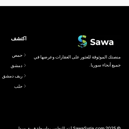
اكتشف
حمص
منصتك الموثوقة للعثور على العقارات وعرضها في
جميع أنحاء سوريا.
دمشق
ريف دمشق
حلب
© 2025 SawaSyria.com | تم التطوير بواسطة فريق سوا