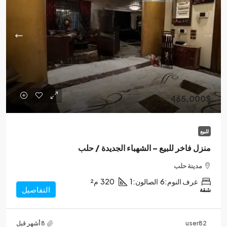
465,000$
للبيع
منزل فاخر للبيع – الشهباء الجديدة / حلب
مدينة حلب
غرف النوم:
6
الصالون:
1
320
م²
التفاصيل
شقة
user82