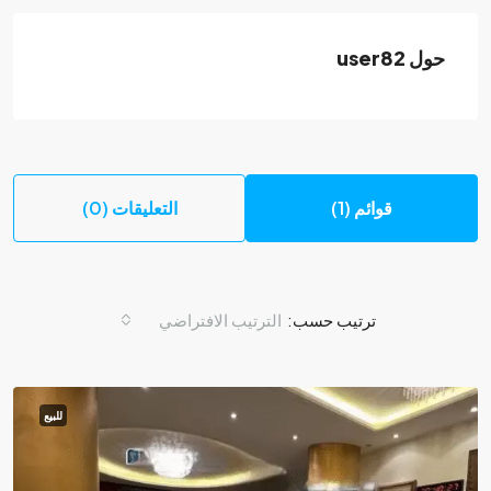
حول user82
قوائم (1)
التعليقات (0)
ترتيب حسب:
الترتيب الافتراضي
للبيع