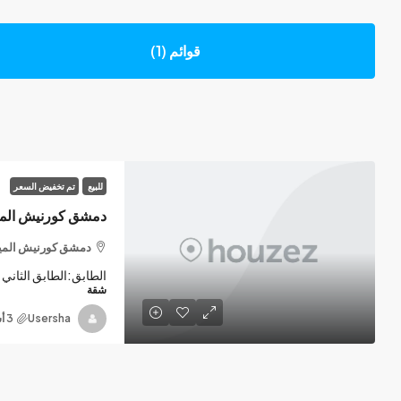
قوائم (1)
للبيع
تم تخفيض السعر
دمشق كورنيش المي
دمشق كورنيش الميد
الطابق:
الطابق الثاني
شقة
Usersha