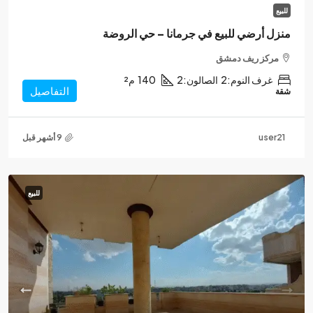
للبيع
منزل أرضي للبيع في جرمانا – حي الروضة
مركز ريف دمشق
غرف النوم:
2
الصالون:
2
140
م²
التفاصيل
شقة
user21
للبيع