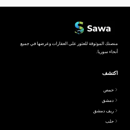
منصتك الموثوقة للعثور على العقارات وعرضها في جميع
أنحاء سوريا.
اكتشف
حمص
دمشق
ريف دمشق
حلب