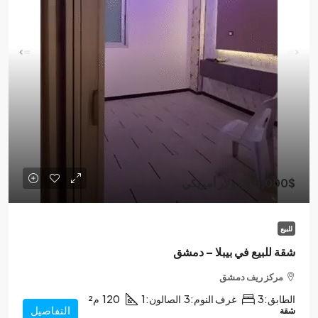
35,000$
/دولار أمريكي
للبيع
شقة للبيع في بيبلا – دمشق
مركز ريف دمشق
الطابق:
3
غرف النوم:
3
الصالون:
1
120
م²
التفاصيل
شقة