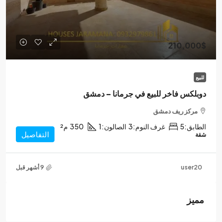
210,000$
للبيع
دوبلكس فاخر للبيع في جرمانا – دمشق
مركز ريف دمشق
الطابق:
5
غرف النوم:
3
الصالون:
1
350
م²
التفاصيل
شقة
user20
مميز