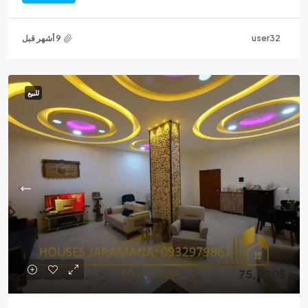
user32
للبيع
75,000$