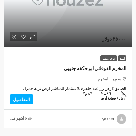
٢٥٠٠٠ دولار
للبيع
عرض مميز
المخرم الفوقاني ابو حكفه جنوبي
سوريا, المخرم
الطابق:
ارض زراعية جاهزة للاستثمار المباشر ارض تربة حمراء
٨٦٠٠٠م٢
٨٦٠٠٠م²
أرض / قطعة أرض
التفاصيل
yasser