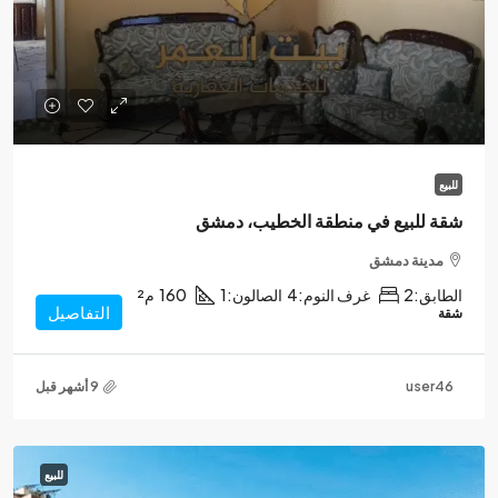
185,000$
للبيع
شقة للبيع في منطقة الخطيب، دمشق
مدينة دمشق
الطابق:
2
غرف النوم:
4
الصالون:
1
160
م²
التفاصيل
شقة
user46
للبيع