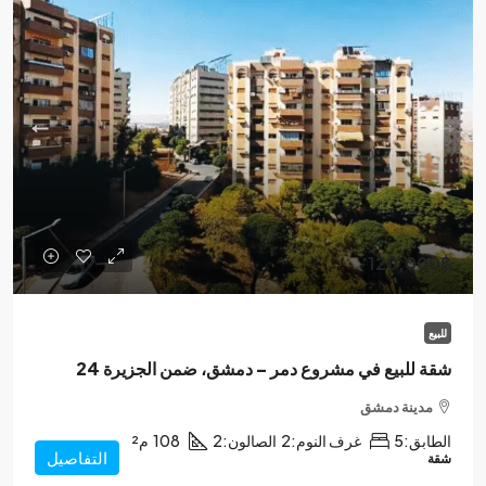
120,000$
للبيع
شقة للبيع في مشروع دمر – دمشق، ضمن الجزيرة 24
مدينة دمشق
الطابق:
5
غرف النوم:
2
الصالون:
2
108
م²
التفاصيل
شقة