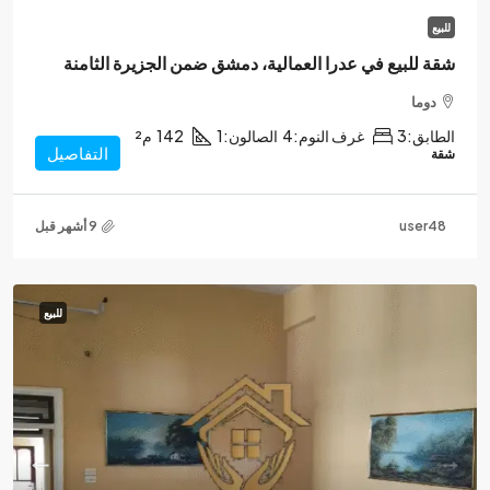
للبيع
شقة للبيع في عدرا العمالية، دمشق ضمن الجزيرة الثامنة
دوما
الطابق:
3
غرف النوم:
4
الصالون:
1
142
م²
التفاصيل
شقة
user48
للبيع