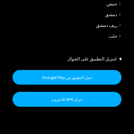
حمص
دمشق
ريف دمشق
حلب
لتنزيل التطبيق على الجوال
حمل التطبيق من Google Play
تنزيل APK للاندرويد