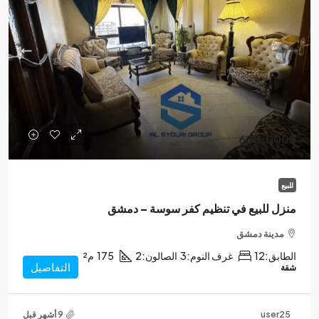
600,000$
للبيع
منزل للبيع في تنظيم كفر سوسة – دمشق
مدينة دمشق
الطابق:
12
غرف النوم:
3
الصالون:
2
175
م²
التفاصيل
شقة
user25