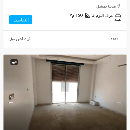
مدينة دمشق
غرف النوم:
3
160
م²
التفاصيل
شقة
user7
للبيع