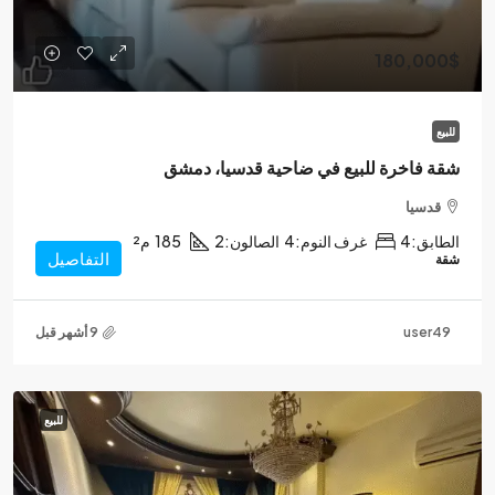
180,000$
للبيع
شقة فاخرة للبيع في ضاحية قدسيا، دمشق
قدسيا
الطابق:
4
غرف النوم:
4
الصالون:
2
185
م²
التفاصيل
شقة
user49
للبيع