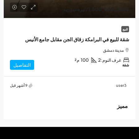
1,500,000,000$
/ليرة سوريه
للبيع
شقة للبيع في البرامكة زقاق الجن مقابل جامع الأنيس
مدينة دمشق
غرف النوم:
2
100
م²
التفاصيل
شقة
user3
مميز