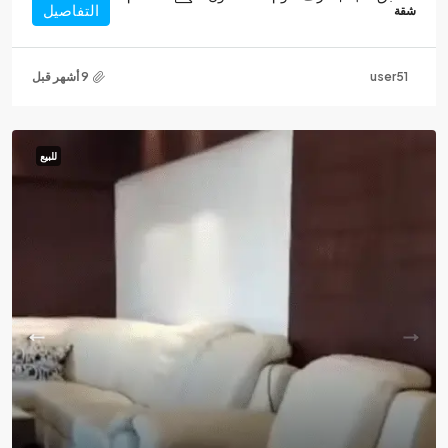
التفاصيل
شقة
user51
للبيع