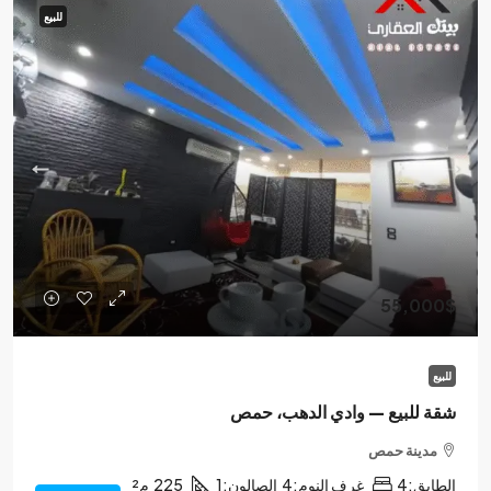
للبيع
55,000$
للبيع
شقة للبيع — وادي الدهب، حمص
مدينة حمص
الطابق:
4
غرف النوم:
4
الصالون:
1
225
م²