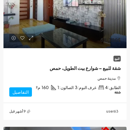
50,000$
للبيع
شقة للبيع – شوارع بيت الطويل، حمص
مدينة حمص
الطابق:
4
غرف النوم:
3
الصالون:
1
160
م²
التفاصيل
شقة
user63