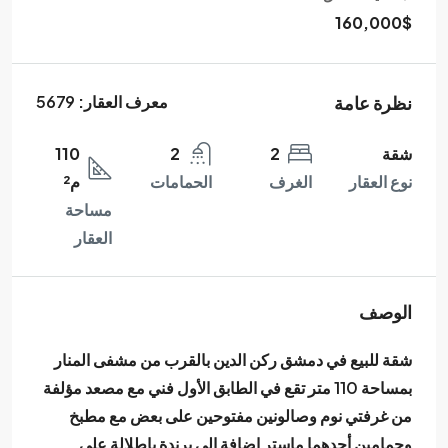
160,000$
نظرة عامة
معرف العقار:
5679
شقة
2
2
110
نوع العقار
الغرف
الحمامات
م²
مساحة
العقار
الوصف
شقة للبيع في دمشق ركن الدين بالقرب من مشفى المنار
بمساحة 110 متر تقع في الطابق الأول فني مع مصعد مؤلفة
من غرفتي نوم وصالونين مفتوحين على بعض مع مطبخ
وحمامين أحدهما ماستر إضافة إلى برندة بإطلالة على