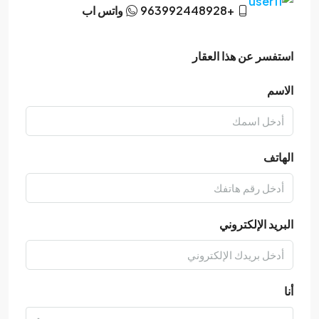
+963992448928
واتس اب
استفسر عن هذا العقار
الاسم
الهاتف
البريد الإلكتروني
أنا