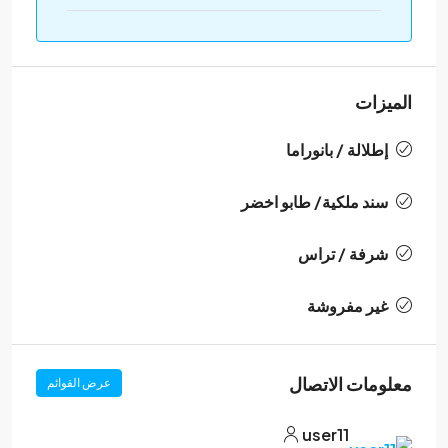
الميزات
إطلالة / بانوراما
سند ملكية/ طابو اخضر
شرفة / تراس
غير مفروشة
معلومات الاتصال
عرض القوائم
user11