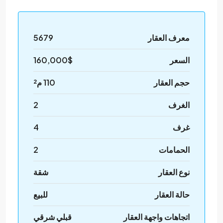
معرف العقار
5679
السعر
160,000$
حجم العقار
110 م²
الغرف
2
غرف
4
الحمامات
2
نوع العقار
شقة
حالة العقار
للبيع
اتجاهات واجهة العقار
قبلي شرقي